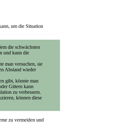
kann, um die Situation
dem die schwächsten
n und kann die
te man versuchen, sie
ren Abstand wieder
en gibt, könnte man
oder Gittern kann
lation zu verbessern.
uzieren, können diese
bleme zu vermeiden und