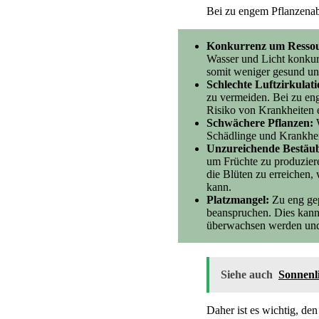
Bei zu engem Pflanzenab
Konkurrenz um Ressou
Wasser und Licht konkur
somit weniger gesund un
Schlechte Luftzirkulati
zu vermeiden. Bei zu en
Risiko von Krankheiten 
Schwächere Pflanzen:
W
Schädlinge und Krankheit
Unzureichende Bestäu
um Früchte zu produziere
die Blüten zu erreichen,
kann.
Platzmangel:
Zu eng gep
beanspruchen. Dies kann 
überwachsen werden und
Siehe auch
Sonnenli
Daher ist es wichtig, de