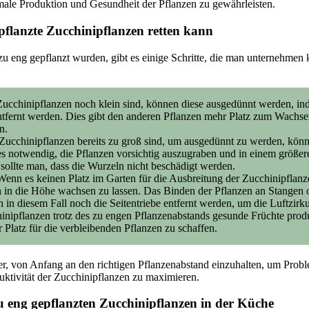
male Produktion und Gesundheit der Pflanzen zu gewährleisten.
flanzte Zucchinipflanzen retten kann
 eng gepflanzt wurden, gibt es einige Schritte, die man unternehmen 
ucchinipflanzen noch klein sind, können diese ausgedünnt werden, in
ntfernt werden. Dies gibt den anderen Pflanzen mehr Platz zum Wachse
n.
ucchinipflanzen bereits zu groß sind, um ausgedünnt zu werden, könn
es notwendig, die Pflanzen vorsichtig auszugraben und in einem größe
sollte man, dass die Wurzeln nicht beschädigt werden.
enn es keinen Platz im Garten für die Ausbreitung der Zucchinipflanz
en in die Höhe wachsen zu lassen. Das Binden der Pflanzen an Stangen 
 in diesem Fall noch die Seitentriebe entfernt werden, um die Luftzirku
nipflanzen trotz des zu engen Pflanzenabstands gesunde Früchte prod
Platz für die verbleibenden Pflanzen zu schaffen.
ser, von Anfang an den richtigen Pflanzenabstand einzuhalten, um Pro
ktivität der Zucchinipflanzen zu maximieren.
 eng gepflanzten Zucchinipflanzen in der Küche