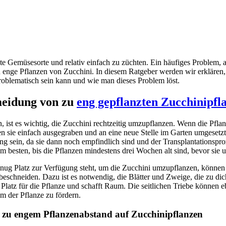
bte Gemüsesorte und relativ einfach zu züchten. Ein häufiges Problem, 
zu enge Pflanzen von Zucchini. In diesem Ratgeber werden wir erklären
roblematisch sein kann und wie man dieses Problem löst.
meidung von zu
eng gepflanzten Zucchinipfl
 ist es wichtig, die Zucchini rechtzeitig umzupflanzen. Wenn die Pflan
n sie einfach ausgegraben und an eine neue Stelle im Garten umgesetz
ung sein, da sie dann noch empfindlich sind und der Transplantationsproze
m besten, bis die Pflanzen mindestens drei Wochen alt sind, bevor sie
nug Platz zur Verfügung steht, um die Zucchini umzupflanzen, können 
beschneiden. Dazu ist es notwendig, die Blätter und Zweige, die zu di
Platz für die Pflanze und schafft Raum. Die seitlichen Triebe können eb
 der Pflanze zu fördern.
zu engem Pflanzenabstand auf Zucchinipflanzen