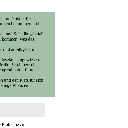
:
ie um Nährstoffe,
ssourcen bekommen und
ten und Schädlingsbefall
ch kommen, was das
 und anfälliger für
 Insekten angewiesen,
r die Bestäuber sein,
chtproduktion führen
 und den Platz für sich
 einige Pflanzen
e Probleme zu