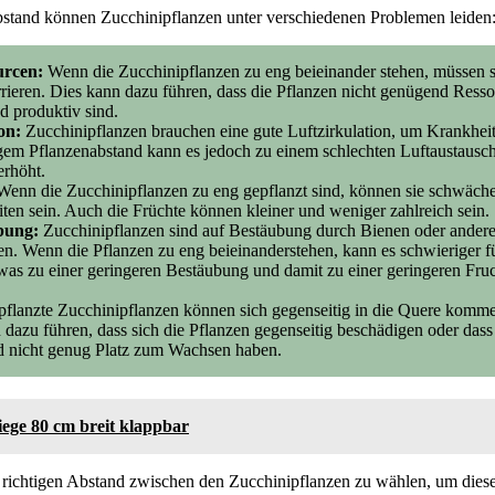
stand können Zucchinipflanzen unter verschiedenen Problemen leiden
rcen:
Wenn die Zucchinipflanzen zu eng beieinander stehen, müssen s
rieren. Dies kann dazu führen, dass die Pflanzen nicht genügend Re
d produktiv sind.
on:
Zucchinipflanzen brauchen eine gute Luftzirkulation, um Krankhei
gem Pflanzenabstand kann es jedoch zu einem schlechten Luftaustaus
erhöht.
enn die Zucchinipflanzen zu eng gepflanzt sind, können sie schwächer
en sein. Auch die Früchte können kleiner und weniger zahlreich sein.
bung:
Zucchinipflanzen sind auf Bestäubung durch Bienen oder andere
n. Wenn die Pflanzen zu eng beieinanderstehen, kann es schwieriger fü
 was zu einer geringeren Bestäubung und damit zu einer geringeren Fru
flanzte Zucchinipflanzen können sich gegenseitig in die Quere kommen
dazu führen, dass sich die Pflanzen gegenseitig beschädigen oder dass
 nicht genug Platz zum Wachsen haben.
ege 80 cm breit klappbar
n richtigen Abstand zwischen den Zucchinipflanzen zu wählen, um dies