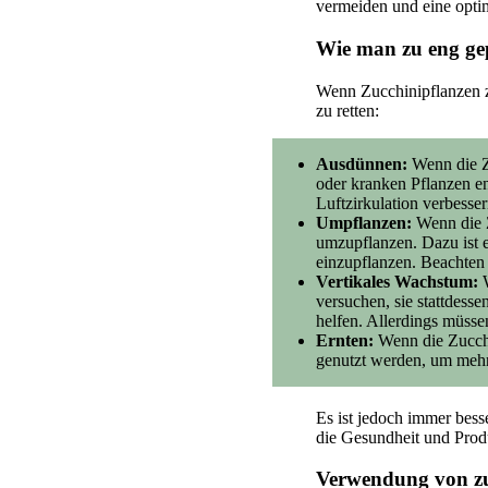
vermeiden und eine opti
Wie man zu eng gep
Wenn Zucchinipflanzen zu
zu retten:
Ausdünnen:
Wenn die Z
oder kranken Pflanzen e
Luftzirkulation verbesser
Umpflanzen:
Wenn die Z
umzupflanzen. Dazu ist 
einzupflanzen. Beachten 
Vertikales Wachstum:
W
versuchen, sie stattdess
helfen. Allerdings müssen
Ernten:
Wenn die Zucchi
genutzt werden, um mehr 
Es ist jedoch immer bes
die Gesundheit und Produ
Verwendung von zu