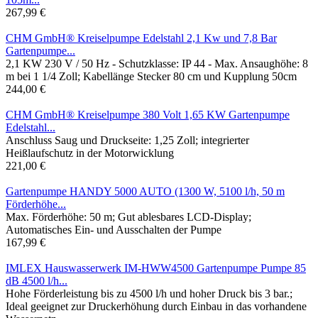
267,99 €
CHM GmbH® Kreiselpumpe Edelstahl 2,1 Kw und 7,8 Bar
Gartenpumpe...
2,1 KW 230 V / 50 Hz - Schutzklasse: IP 44 - Max. Ansaughöhe: 8
m bei 1 1/4 Zoll; Kabellänge Stecker 80 cm und Kupplung 50cm
244,00 €
CHM GmbH® Kreiselpumpe 380 Volt 1,65 KW Gartenpumpe
Edelstahl...
Anschluss Saug und Druckseite: 1,25 Zoll; integrierter
Heißlaufschutz in der Motorwicklung
221,00 €
Gartenpumpe HANDY 5000 AUTO (1300 W, 5100 l/h, 50 m
Förderhöhe...
Max. Förderhöhe: 50 m; Gut ablesbares LCD-Display;
Automatisches Ein- und Ausschalten der Pumpe
167,99 €
IMLEX Hauswasserwerk IM-HWW4500 Gartenpumpe Pumpe 85
dB 4500 l/h...
Hohe Förderleistung bis zu 4500 l/h und hoher Druck bis 3 bar.;
Ideal geeignet zur Druckerhöhung durch Einbau in das vorhandene