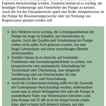
Faktoren berücksichtigt werden. Zunächst einmal ist es wichtig, die
benötigte Fördermenge und Förderhöhe der Pumpe zu kennen.
Auch die Art des Einsatzbereichs spielt eine Rolle, beispielsweise ob
die Pumpe für Bewässerungszwecke oder zur Nutzung von
Regenwasser genutzt werden soll.
Des Weiteren ist es wichtig, die Leistungsaufnahme der
Pumpe im Auge zu behalten, um Stromkosten zu
sparen. Auch die Qualität und Verarbeitung der Pumpe
sollten nicht außer Acht gelassen werden, um eine
lange Lebensdauer und einen zuverlässigen Betrieb
sicherzustellen.
Darüber hinaus ist es sinnvoll, auf bestimmte
Funktionen und Ausstattungsmerkmale zu achten, wie
beispielsweise eine automatische Abschaltung bei
Trockenlauf oder Überlastung, eine integrierte
Vorfilterung oder ein Druckschalter für eine
automatische Ein- und Ausschaltung.
Auch die Geräuschentwicklung sollte bei der Auswahl
der Gartenpumpe berücksichtigt werden, insbesondere
wenn man in einem Wohngebiet lebt oder die Pumpe in
unmittelbarer Nähe von Wohnräumen betrieben wird.
Eine Pumpe mit 55 dB ist in der Regel bereits relativ
leise, aber es kann sich dennoch lohnen, auf eine