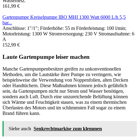
Wassernetz.
161,99 €
Gartenpumpe Kreiselpumpe IBO MHI 1300 Watt 6000 L/h 5,5
bar...
Anschlüsse: 1"/1"; Förderhöhe: 55 m Förderleistung: 100 l/min;
Motorleistung: 1300 W Stromversorgung: 230 V Stromaufnahme: 6
A
152,99 €
Laute Gartenpumpe leiser machen
Manche Gartenpumpenbesitzer greifen zu unkonventionellen
Methoden, um die Lautstärke ihrer Pumpe zu verringern, wie
beispielsweise die Verwendung von Noppenfolien, alten Decken
oder Handtüchern. Diese Maßnahmen können jedoch gefährlich
sein, da Gartenpumpen nicht nur Strom und Wasser benötigen,
sondern auch Luft. Durch eine unzureichende Belüftung können
sich Wärme und Feuchtigkeit stauen, was zu einem thermischen
Überlasten des Motors und im schlimmsten Fall sogar zu einem
Brand führen kann.
Siehe auch
Senkrechtmarkise zum klemmen