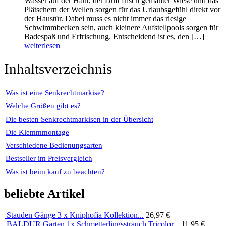
Wasser auf der Haut, der Duft frisch gemähter Wiese und das
Plätschern der Wellen sorgen für das Urlaubsgefühl direkt vor
der Haustür. Dabei muss es nicht immer das riesige
Schwimmbecken sein, auch kleinere Aufstellpools sorgen für
Badespaß und Erfrischung. Entscheidend ist es, den […]
weiterlesen
Inhaltsverzeichnis
Was ist eine Senkrechtmarkise?
Welche Größen gibt es?
Die besten Senkrechtmarkisen in der Übersicht
Die Klemmmontage
Verschiedene Bedienungsarten
Bestseller im Preisvergleich
Was ist beim kauf zu beachten?
beliebte Artikel
Stauden Gänge 3 x Kniphofia Kollektion...
26,97 €
BALDUR Garten 1x Schmetterlingsstrauch Tricolor...
11,95 €