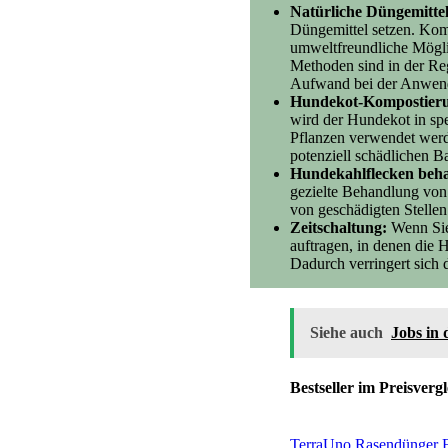
Natürliche Düngemittel
Düngemittel setzen. Kom
umweltfreundliche Möglic
Methoden sind in der Reg
Aufwand bei der Anwen
Hundekot-Kompostier
wird der Hundekot in spe
Pflanzen verwendet werd
potenziell schädlichen B
Hundekahlflecken beh
gezielte Behandlung von
von geschädigten Stelle
Zeitschaltung:
Wenn Sie 
auftragen, in denen die 
Dadurch verringert sich
Siehe auch
Jobs in
Bestseller im Preisvergl
TerraUno Rasendünger Fr