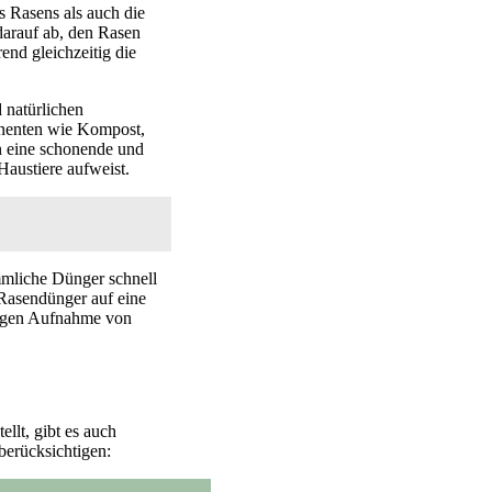
s Rasens als auch die
darauf ab, den Rasen
nd gleichzeitig die
 natürlichen
ponenten wie Kompost,
n eine schonende und
Haustiere aufweist.
ömmliche Dünger schnell
i Rasendünger auf eine
ßigen Aufnahme von
llt, gibt es auch
berücksichtigen: