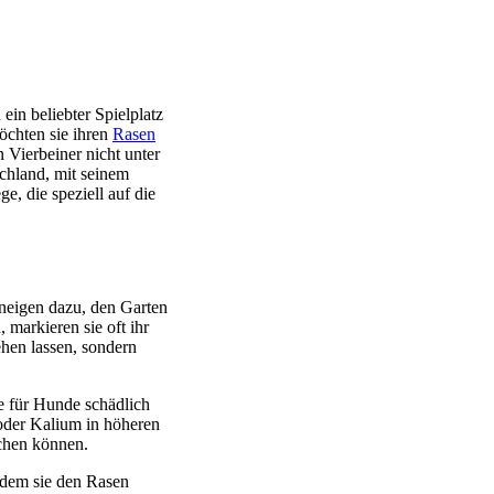
in beliebter Spielplatz
öchten sie ihren
Rasen
n Vierbeiner nicht unter
chland, mit seinem
, die speziell auf die
neigen dazu, den Garten
 markieren sie oft ihr
ehen lassen, sondern
e für Hunde schädlich
 oder Kalium in höheren
achen können.
ndem sie den Rasen