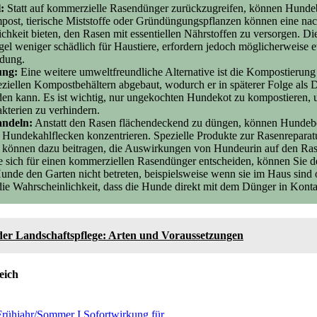
:
Statt auf kommerzielle Rasendünger zurückzugreifen, können Hundebe
post, tierische Miststoffe oder Gründüngungspflanzen können eine nac
hkeit bieten, den Rasen mit essentiellen Nährstoffen zu versorgen. Die
el weniger schädlich für Haustiere, erfordern jedoch möglicherweise 
dung.
ung:
Eine weitere umweltfreundliche Alternative ist die Kompostierun
ziellen Kompostbehältern abgebaut, wodurch er in späterer Folge als D
en kann. Es ist wichtig, nur ungekochten Hundekot zu kompostieren,
akterien zu verhindern.
andeln:
Anstatt den Rasen flächendeckend zu düngen, können Hundebes
 Hundekahlflecken konzentrieren. Spezielle Produkte zur Rasenreparat
n können dazu beitragen, die Auswirkungen von Hundeurin auf den Ras
sich für einen kommerziellen Rasendünger entscheiden, können Sie d
Hunde den Garten nicht betreten, beispielsweise wenn sie im Haus sind 
 die Wahrscheinlichkeit, dass die Hunde direkt mit dem Dünger in Kon
 der Landschaftspflege: Arten und Voraussetzungen
eich
ühjahr/Sommer I Sofortwirkung für...