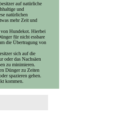
sitzer auf natürliche
hhaltige und
se natürlichen
etwas mehr Zeit und
g von Hundekot. Hierbei
ünger für nicht essbare
 um die Übertragung von
itzer sich auf die
ur oder das Nachsäen
en zu minimieren.
en Dünger zu Zeiten
oder spazieren gehen.
takt kommen.