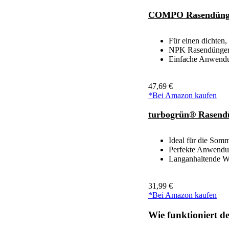
COMPO Rasendünger 
Für einen dichten
NPK Rasendünger f
Einfache Anwendu
47,69 €
*Bei Amazon kaufen
turbogrün® Rasendü
Ideal für die Somm
Perfekte Anwendun
Langanhaltende Wi
31,99 €
*Bei Amazon kaufen
Wie funktioniert d