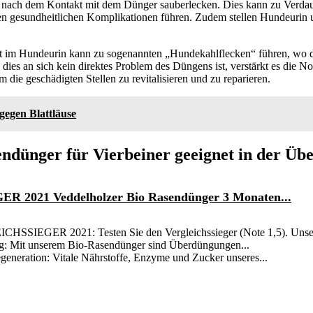
n nach dem Kontakt mit dem Dünger sauberlecken. Dies kann zu Verd
en gesundheitlichen Komplikationen führen. Zudem stellen Hundeurin 
lt im Hundeurin kann zu sogenannten „Hundekahlflecken“ führen, wo d
dies an sich kein direktes Problem des Düngens ist, verstärkt es die N
 die geschädigten Stellen zu revitalisieren und zu reparieren.
 gegen Blattläuse
endünger für Vierbeiner geeignet in der Übe
2021 Veddelholzer Bio Rasendünger 3 Monaten...
SIEGER 2021: Testen Sie den Vergleichssieger (Note 1,5). Unser
g: Mit unserem Bio-Rasendünger sind Überdüngungen...
generation: Vitale Nährstoffe, Enzyme und Zucker unseres...