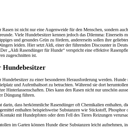
r Rasen ist nicht nur eine Augenweide für den Menschen, sondern auch e
Freunde. Viele Hundebesitzer kennen jedoch das Dilemma: Einerseits m
üppiges und gesundes Grün zu fördern, andererseits sollen ihre geliebte
gers leiden. Hier setzt Aldi, einer der führenden Discounter in Deuts
Der „Aldi Rasendünger für Hunde“ verspricht eine effektive Rasenpflege
en zugeschnitten ist.
r Hundebesitzer
r Hundebesitzer zu einer besonderen Herausforderung werden. Hunde 
ielplatz und Aufenthaltsort zu betrachten. Während sie dort herumtollen,
ihre Hinterlassenschaften. Dies kann den Rasen nicht nur unschön auss
er Düngung führen.
t darin, dass herkömmliche Rasendünger oft Chemikalien enthalten, di
emittel enthalten beispielsweise Substanzen wie Stickstoff, Phosphor
i Kontakt mit Hundepfoten oder dem Fell des Tieres Reizungen verurs
ollen im Garten können Hunde diese Substanzen leicht aufnehmen, i