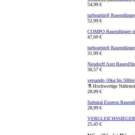
54,99 €
turbogrün® Rasendünger 
52,99 €
COMPO Rasendünger mit 
47,69 €
turbogrün® Rasendünger
31,99 €
Neudorff Azet RasenDüng
30,57 €
versando 10kg bis 500m
⚗️ Hochwertige Nährst
28,99 €
Substral Express Rasend
28,99 €
VERGLEICHSSIEGER 202
25,45 €