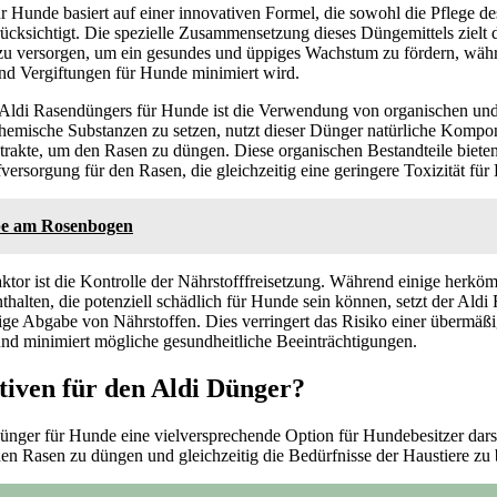
 Hunde basiert auf einer innovativen Formel, die sowohl die Pflege de
ücksichtigt. Die spezielle Zusammensetzung dieses Düngemittels zielt 
zu versorgen, um ein gesundes und üppiges Wachstum zu fördern, währe
d Vergiftungen für Hunde minimiert wird.
s Aldi Rasendüngers für Hunde ist die Verwendung von organischen und
f chemische Substanzen zu setzen, nutzt dieser Dünger natürliche Kom
rakte, um den Rasen zu düngen. Diese organischen Bestandteile biete
ersorgung für den Rasen, die gleichzeitig eine geringere Toxizität für 
e am Rosenbogen
aktor ist die Kontrolle der Nährstofffreisetzung. Während einige herk
nthalten, die potenziell schädlich für Hunde sein können, setzt der Ald
ge Abgabe von Nährstoffen. Dies verringert das Risiko einer übermä
und minimiert mögliche gesundheitliche Beeinträchtigungen.
ativen für den Aldi Dünger?
ger für Hunde eine vielversprechende Option für Hundebesitzer darste
den Rasen zu düngen und gleichzeitig die Bedürfnisse der Haustiere zu 