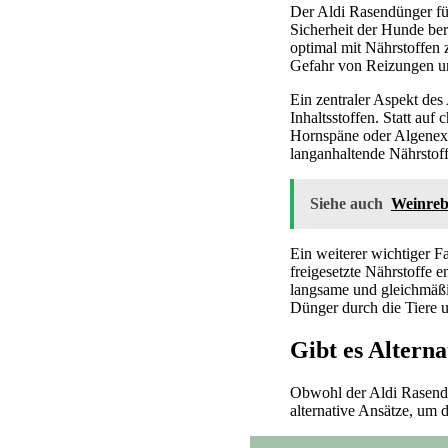
Der Aldi Rasendünger für
Sicherheit der Hunde ber
optimal mit Nährstoffen 
Gefahr von Reizungen un
Ein zentraler Aspekt de
Inhaltsstoffen. Statt au
Hornspäne oder Algenext
langanhaltende Nährstoffv
Siehe auch
Weinreb
Ein weiterer wichtiger F
freigesetzte Nährstoffe e
langsame und gleichmäßi
Dünger durch die Tiere 
Gibt es Altern
Obwohl der Aldi Rasendün
alternative Ansätze, um 