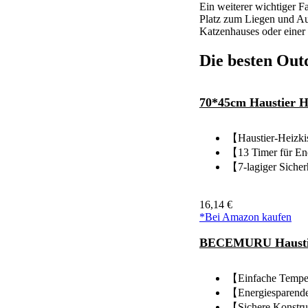
Ein weiterer wichtiger F
Platz zum Liegen und Auf
Katzenhauses oder einer
Die besten Out
70*45cm Haustier He
【Haustier-Heizkis
【13 Timer für Ene
【7-lagiger Sicherh
16,14 €
*Bei Amazon kaufen
BECEMURU Haustier
【Einfache Temper
【Energiesparender
【Sichere Konstruk