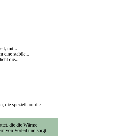
, mit...
ne stabile...
t die...
, die speziell auf die
attet, die die Wärme
rn von Vorteil und sorgt