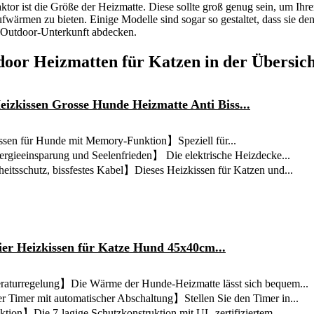
aktor ist die Größe der Heizmatte. Diese sollte groß genug sein, um Ihr
wärmen zu bieten. Einige Modelle sind sogar so gestaltet, dass sie d
 Outdoor-Unterkunft abdecken.
door Heizmatten für Katzen in der Übersic
izkissen Grosse Hunde Heizmatte Anti Biss...
sen für Hunde mit Memory-Funktion】Speziell für...
rgieeinsparung und Seelenfrieden】 Die elektrische Heizdecke...
eitsschutz, bissfestes Kabel】Dieses Heizkissen für Katzen und...
 Heizkissen für Katze Hund 45x40cm...
aturregelung】Die Wärme der Hunde-Heizmatte lässt sich bequem...
 Timer mit automatischer Abschaltung】Stellen Sie den Timer in...
tion】Die 7-lagige Schutzkonstruktion mit UL-zertifiziertem...