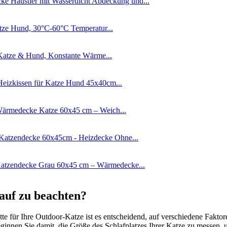
e Haustier mit Wasserdicht Abdeckung und...
tze Hund, 30°C-60°C Temperatur...
 Katze & Hund, Konstante Wärme...
zkissen für Katze Hund 45x40cm...
Wärmedecke Katze 60x45 cm – Weich...
 Katzendecke 60x45cm - Heizdecke Ohne...
Katzendecke Grau 60x45 cm – Wärmedecke...
auf zu beachten?
e für Ihre Outdoor-Katze ist es entscheidend, auf verschiedene Faktor
eginnen Sie damit, die Größe des Schlafplatzes Ihrer Katze zu messen, u