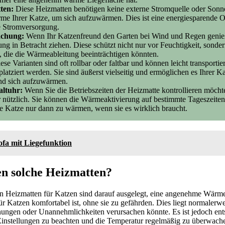
ten:
Diese Heizmatten benötigen keine externe Stromquelle oder Sonne
me Ihrer Katze, um sich aufzuwärmen. Dies ist eine energiesparende Op
e Stromversorgung.
achung:
Wenn Ihr Katzenfreund den Garten bei Wind und Regen genießt
g in Betracht ziehen. Diese schützt nicht nur vor Feuchtigkeit, sond
 die die Wärmeableitung beeinträchtigen könnten.
se Varianten sind oft rollbar oder faltbar und können leicht transportie
latziert werden. Sie sind äußerst vielseitig und ermöglichen es Ihrer K
nd sich aufzuwärmen.
altuhr:
Wenn Sie die Betriebszeiten der Heizmatte kontrollieren möcht
r nützlich. Sie können die Wärmeaktivierung auf bestimmte Tageszeite
e Katze nur dann zu wärmen, wenn sie es wirklich braucht.
ofa mit Liegefunktion
n solche Heizmatten?
n Heizmatten für Katzen sind darauf ausgelegt, eine angenehme Wärm
r Katzen komfortabel ist, ohne sie zu gefährden. Dies liegt normalerwe
nungen oder Unannehmlichkeiten verursachen könnte. Es ist jedoch en
Einstellungen zu beachten und die Temperatur regelmäßig zu überwache