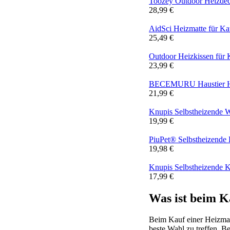
Toozey Outdoor Heizdeck
28,99 €
AidSci Heizmatte für Ka
25,49 €
Outdoor Heizkissen für
23,99 €
BECEMURU Haustier Hei
21,99 €
Knupis Selbstheizende 
19,99 €
PiuPet® Selbstheizende
19,98 €
Knupis Selbstheizende 
17,99 €
Was ist beim K
Beim Kauf einer Heizmatt
beste Wahl zu treffen. B