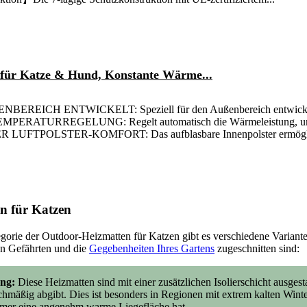
 für Katze & Hund, Konstante Wärme...
EREICH ENTWICKELT: Speziell für den Außenbereich entwickelt
RATURREGELUNG: Regelt automatisch die Wärmeleistung, um ei
UFTPOLSTER-KOMFORT: Das aufblasbare Innenpolster ermöglich
n für Katzen
egorie der Outdoor-Heizmatten für Katzen gibt es verschiedene Varianten
en Gefährten und die
Gegebenheiten Ihres Gartens
zugeschnitten sind:
ung:
Diese Heizmatten sind mit einer zusätzlichen Isolierschicht ausgest
ichmäßig abgibt. Dies ist besonders in Regionen mit extrem kalten Winte
immer eine angenehm warme Liegefläche hat.