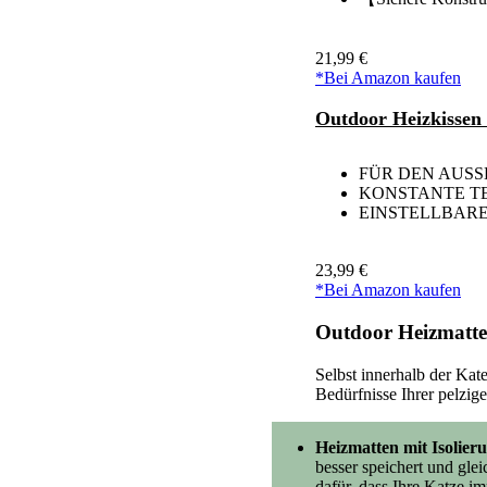
21,99 €
*Bei Amazon kaufen
Outdoor Heizkissen
FÜR DEN AUSSENB
KONSTANTE TEMPE
EINSTELLBARER L
23,99 €
*Bei Amazon kaufen
Outdoor Heizmatte
Selbst innerhalb der Kat
Bedürfnisse Ihrer pelzig
Heizmatten mit Isolier
besser speichert und gle
dafür, dass Ihre Katze 