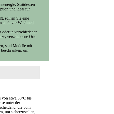
nenergie. Stattdessen
tion und ideal für
, sollten Sie eine
ern auch vor Wind und
rt oder in verschiedenen
atze, verschiedene Orte
en, sind Modelle mit
n beschränken, um
e von etwa 30°C bis
ise unter der
tscheidend, die vom
n, um sicherzustellen,