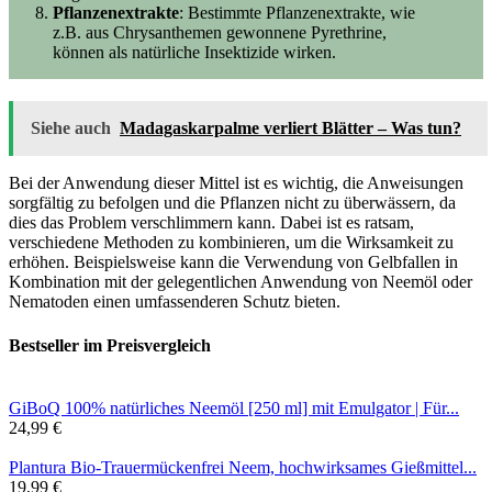
Pflanzenextrakte
: Bestimmte Pflanzenextrakte, wie
z.B. aus Chrysanthemen gewonnene Pyrethrine,
können als natürliche Insektizide wirken.
Siehe auch
Madagaskarpalme verliert Blätter – Was tun?
Bei der Anwendung dieser Mittel ist es wichtig, die Anweisungen
sorgfältig zu befolgen und die Pflanzen nicht zu überwässern, da
dies das Problem verschlimmern kann. Dabei ist es ratsam,
verschiedene Methoden zu kombinieren, um die Wirksamkeit zu
erhöhen. Beispielsweise kann die Verwendung von Gelbfallen in
Kombination mit der gelegentlichen Anwendung von Neemöl oder
Nematoden einen umfassenderen Schutz bieten.
Bestseller im Preisvergleich
GiBoQ 100% natürliches Neemöl [250 ml] mit Emulgator | Für...
24,99 €
Plantura Bio-Trauermückenfrei Neem, hochwirksames Gießmittel...
19,99 €