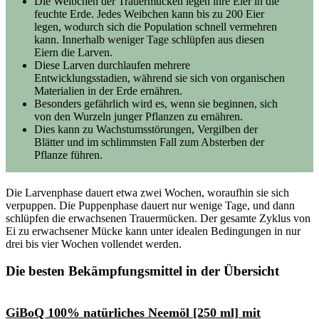
Die Weibchen der Trauermücken legen ihre Eier in die
feuchte Erde. Jedes Weibchen kann bis zu 200 Eier
legen, wodurch sich die Population schnell vermehren
kann. Innerhalb weniger Tage schlüpfen aus diesen
Eiern die Larven.
Diese Larven durchlaufen mehrere
Entwicklungsstadien, während sie sich von organischen
Materialien in der Erde ernähren.
Besonders gefährlich wird es, wenn sie beginnen, sich
von den Wurzeln junger Pflanzen zu ernähren.
Dies kann zu Wachstumsstörungen, Vergilben der
Blätter und im schlimmsten Fall zum Absterben der
Pflanze führen.
Die Larvenphase dauert etwa zwei Wochen, woraufhin sie sich
verpuppen. Die Puppenphase dauert nur wenige Tage, und dann
schlüpfen die erwachsenen Trauermücken. Der gesamte Zyklus von
Ei zu erwachsener Mücke kann unter idealen Bedingungen in nur
drei bis vier Wochen vollendet werden.
Die besten Bekämpfungsmittel in der Übersicht
GiBoQ 100% natürliches Neemöl [250 ml] mit