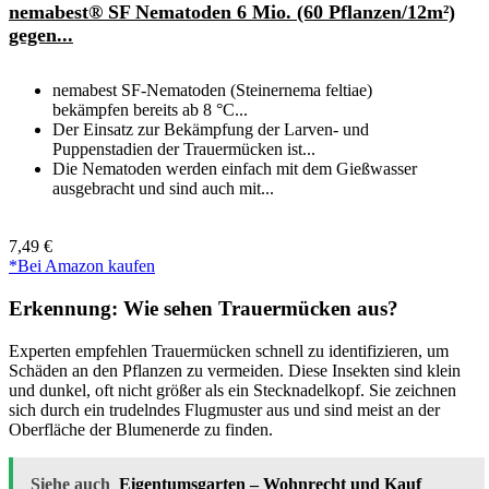
nemabest® SF Nematoden 6 Mio. (60 Pflanzen/12m²)
gegen...
nemabest SF-Nematoden (Steinernema feltiae)
bekämpfen bereits ab 8 °C...
Der Einsatz zur Bekämpfung der Larven- und
Puppenstadien der Trauermücken ist...
Die Nematoden werden einfach mit dem Gießwasser
ausgebracht und sind auch mit...
7,49 €
*Bei Amazon kaufen
Erkennung: Wie sehen Trauermücken aus?
Experten empfehlen Trauermücken schnell zu identifizieren, um
Schäden an den Pflanzen zu vermeiden. Diese Insekten sind klein
und dunkel, oft nicht größer als ein Stecknadelkopf. Sie zeichnen
sich durch ein trudelndes Flugmuster aus und sind meist an der
Oberfläche der Blumenerde zu finden.
Siehe auch
Eigentumsgarten – Wohnrecht und Kauf