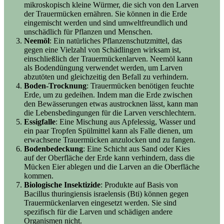
mikroskopisch kleine Würmer, die sich von den Larven
der Trauermücken ernähren. Sie können in die Erde
eingemischt werden und sind umweltfreundlich und
unschädlich für Pflanzen und Menschen.
Neemöl
: Ein natürliches Pflanzenschutzmittel, das
gegen eine Vielzahl von Schädlingen wirksam ist,
einschließlich der Trauermückenlarven. Neemöl kann
als Bodendüngung verwendet werden, um Larven
abzutöten und gleichzeitig den Befall zu verhindern.
Boden-Trocknung
: Trauermücken benötigen feuchte
Erde, um zu gedeihen. Indem man die Erde zwischen
den Bewässerungen etwas austrocknen lässt, kann man
die Lebensbedingungen für die Larven verschlechtern.
Essigfalle
: Eine Mischung aus Apfelessig, Wasser und
ein paar Tropfen Spülmittel kann als Falle dienen, um
erwachsene Trauermücken anzulocken und zu fangen.
Bodenbedeckung
: Eine Schicht aus Sand oder Kies
auf der Oberfläche der Erde kann verhindern, dass die
Mücken Eier ablegen und die Larven an die Oberfläche
kommen.
Biologische Insektizide
: Produkte auf Basis von
Bacillus thuringiensis israelensis (Bti) können gegen
Trauermückenlarven eingesetzt werden. Sie sind
spezifisch für die Larven und schädigen andere
Organismen nicht.