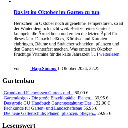
Das ist im Oktober im Garten zu tun
Herrschen im Oktober noch angenehme Temperaturen, so ist
der Winter dennoch nicht weit. Besitzer eines Gartens
krempeln die Ärmel hoch und ernten die letzten Äpfel für
dieses Jahr. Danach heißt es, Kürbisse und Karotten
einbringen, Bäume und Sträucher schneiden, pflanzen und
den Garten winterfest machen. Was ernten im Oktober
Fruchtige Vitamine für die kalte Jahreszeit […]
weiterlesen
von
Hajo Simons
1. Oktober 2024, 22:25
Gartenbau
Grund- und Fachwissen Garten- und...
60,00 €
Gartendesign - Die große Enzyklopädie: Planen...
39,95 €
Das große GU Handbuch Gartengestaltung: Das...
32,00 €
Fachkunde für Garten- und Landschaftsbau
56,95 €
Die neue Gartenschule: Planen, pflanzen, pflegen...
29,95 €
Lesenswert