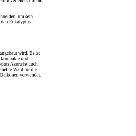
rum verteilen, um die
schneiden, um sein
, den Eukalyptus
angebaut wird. Es ist
ne kompakte und
ptus Azura ist auch
eliebte Wahl für die
d Balkonen verwendet.