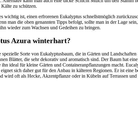
d. Alternativ kann man auch eine dicke Schicht Mulch um den Stamm he
Kälte zu schützen.
 es wichtig ist, einen erfrorenen Eukalyptus schnellstmöglich zurückzu
nn man die oben genannten Tipps befolgt, sollte man in der Lage sein
nd ihn wieder zum Wachsen und Gedeihen zu bringen.
ptus Azura winterhart?
e spezielle Sorte von Eukalyptusbaum, die in Gärten und Landschaften 
ünen Blätter, die sehr dekorativ und aromatisch sind. Der Baum hat ei
ihn ideal für kleine Gärten und Containeranpflanzungen macht. Eucaly
 eignet sich daher gut für den Anbau in kälteren Regionen. Er ist eine b
nd wird oft als Hecke, Akzentpflanze oder in Kübeln auf Terrassen un