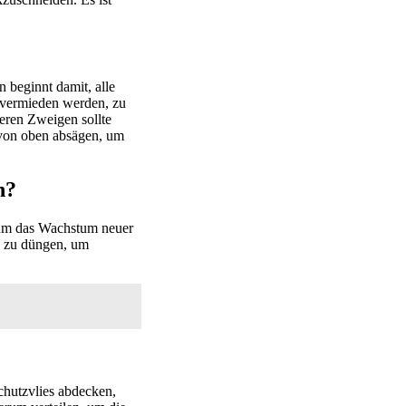
 beginnt damit, alle
e vermieden werden, zu
eren Zweigen sollte
 von oben absägen, um
n?
um das Wachstum neuer
g zu düngen, um
chutzvlies abdecken,