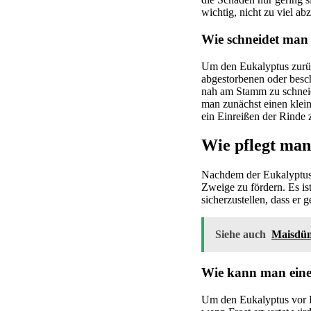
wichtig, nicht zu viel a
Wie schneidet man 
Um den Eukalyptus zurüc
abgestorbenen oder besch
nah am Stamm zu schneid
man zunächst einen klei
ein Einreißen der Rinde 
Wie pflegt ma
Nachdem der Eukalyptus 
Zweige zu fördern. Es i
sicherzustellen, dass er 
Siehe auch
Maisdün
Wie kann man eine
Um den Eukalyptus vor F