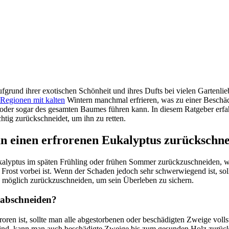
grund ihrer exotischen Schönheit und ihres Dufts bei vielen Gartenlieb
Regionen mit kalten
Wintern manchmal erfrieren, was zu einer Besch
der sogar des gesamten Baumes führen kann. In diesem Ratgeber erfa
htig zurückschneidet, um ihn zu retten.
n einen erfrorenen Eukalyptus zurückschn
ukalyptus im späten Frühling oder frühen Sommer zurückzuschneiden, w
Frost vorbei ist. Wenn der Schaden jedoch sehr schwerwiegend ist, sol
 möglich zurückzuschneiden, um sein Überleben zu sichern.
n abschneiden?
oren ist, sollte man alle abgestorbenen oder beschädigten Zweige voll
sind, kann man auch beschädigte Zweige bis zum gesunden Holz zurück