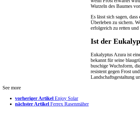
wenn Frost erwartet wir
Wurzeln des Baumes vor 
Es lässt sich sagen, dass
Überleben zu sichern. We
erfolgreich zu retten u
Ist der Eukaly
Eukalyptus Azura ist ein
bekannt für seine blaugr
buschige Wuchsform, die 
resistent gegen Frost und
Landschaftsgestaltung u
See more
vorheriger Artikel
Enjoy Solar
nächster Artikel
Ferrex Rasenmäher