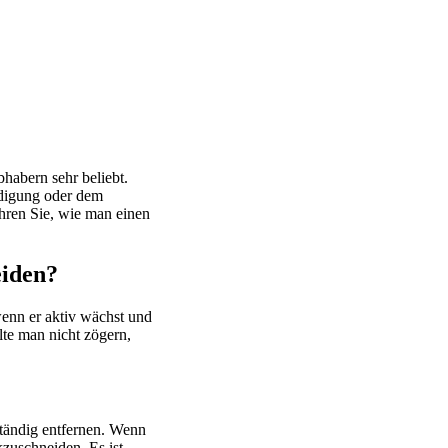
habern sehr beliebt.
ädigung oder dem
hren Sie, wie man einen
eiden?
enn er aktiv wächst und
lte man nicht zögern,
ständig entfernen. Wenn
zuschneiden. Es ist