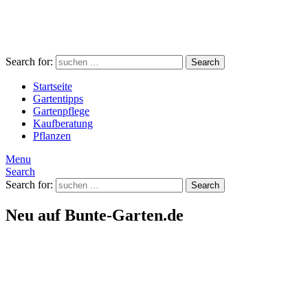
Search for:
Search
Startseite
Gartentipps
Gartenpflege
Kaufberatung
Pflanzen
Menu
Search
Search for:
Search
Neu auf Bunte-Garten.de