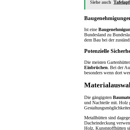
Siehe auch
Tafelapf
Baugenehmigungen 
Ist eine
Baugenehmigung
Bundesland zu Bundeslan
dem Bau bei der zustän
Potenzielle Sicherhe
Die meisten Gartenhütten
Einbrüchen
. Bei der Au
besonders wenn dort wer
Materialauswah
Die gängigsten
Baumater
und Nachteile mit. Holz g
Gestaltungsmöglichkeiten
Metallhütten sind dageg
Dacheindeckung verwend
Holz. Kunststoffhütten si