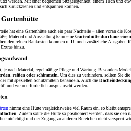
utzt werden. Mit einer bequemen Sitzgelegenheit, einem Tisch und etw
e sich zurückziehen und entspannen können.
r Gartenhütte
teile hat eine Gartenhütte auch ein paar Nachteile – allen voran die Ko
öße, Material und Ausstattung kann eine
Gartenhütte durchaus einen 
ben den reinen Baukosten kommen u. U. noch zusätzliche Ausgaben f
Extras hinzu.
ungsaufwand
gt, je nach Material, regelmäßige Pflege und Wartung. Besonders Mode
rden, reißen oder schimmeln
. Um dies zu verhindern, sollten Sie di
oder mit speziellen Schutzmitteln behandeln. Auch die
Dacheindeckun
rüft und wenn erforderlich ausgetauscht werden.
ten
ärten
nimmt eine Hütte vergleichsweise viel Raum ein, so bleibt entsp
nflächen
. Zudem sollte die Hütte so positioniert werden, dass sie den na
 beeinträchtigt und der Zugang zu anderen Bereichen nicht versperrt wi