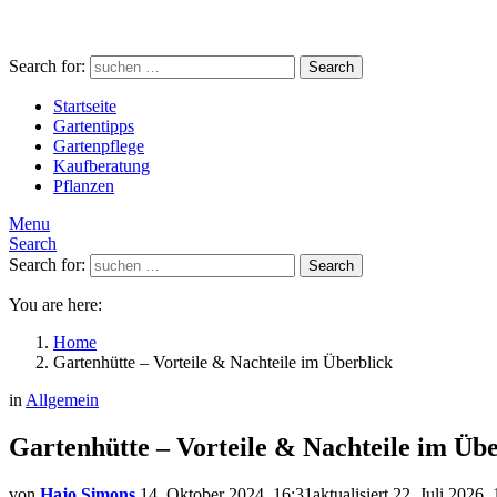
Search for:
Search
Startseite
Gartentipps
Gartenpflege
Kaufberatung
Pflanzen
Menu
Search
Search for:
Search
You are here:
Home
Gartenhütte – Vorteile & Nachteile im Überblick
in
Allgemein
Gartenhütte – Vorteile & Nachteile im Übe
von
Hajo Simons
14. Oktober 2024, 16:31
aktualisiert
22. Juli 2026,