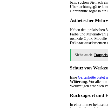
bzw. suchen Sie nach e
Übernachtungsgäste kann 
Gartenhütte sogar in ein
Ästhetischer Mehrw
Neben den praktischen Vo
Farbe und Materialwahl 
rustikale Optik, Modell
Dekorationselementen 
Siehe auch
Doppelst
Schutz von Werkz
Eine
Gartenhütte bietet n
Witterung
. Vor allem i
Werkzeugen erheblich ver
Rückzugsort und E
In einer immer hektisch