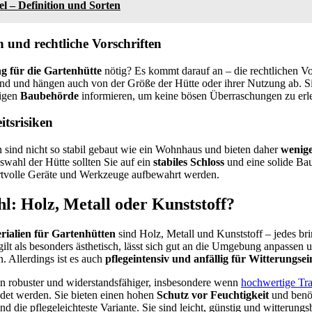
el – Definition und Sorten
und rechtliche Vorschriften
 für die Gartenhütte
nötig? Es kommt darauf an – die rechtlichen Vo
d und hängen auch von der Größe der Hütte oder ihrer Nutzung ab. Sie
digen
Baubehörde
informieren, um keine bösen Überraschungen zu erl
itsrisiken
 sind nicht so stabil gebaut wie ein Wohnhaus und bieten daher
wenige
swahl der Hütte sollten Sie auf ein
stabiles Schloss
und eine solide Ba
tvolle Geräte und Werkzeuge aufbewahrt werden.
l: Holz, Metall oder Kunststoff?
ialien für Gartenhütten
sind Holz, Metall und Kunststoff – jedes bri
ilt als besonders ästhetisch, lässt sich gut an die Umgebung anpassen u
. Allerdings ist es auch
pflegeintensiv und anfällig für Witterungsei
en robuster und widerstandsfähiger, insbesondere wenn
hochwertige Tr
et werden. Sie bieten einen hohen
Schutz vor Feuchtigkeit
und benöt
nd die pflegeleichteste Variante. Sie sind leicht, günstig und witterung