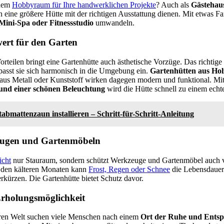
inem
Hobbyraum für Ihre handwerklichen Projekte
? Auch als
Gästehau
eine größere Hütte mit der richtigen Ausstattung dienen. Mit etwas Fant
Mini-Spa oder Fitnessstudio
umwandeln.
ert für den Garten
rteilen bringt eine Gartenhütte auch ästhetische Vorzüge. Das richtige
passt sie sich harmonisch in die Umgebung ein.
Gartenhütten aus Hol
e aus Metall oder Kunststoff wirken dagegen modern und funktional. M
und einer schönen Beleuchtung
wird die Hütte schnell zu einem echt
abmattenzaun installieren – Schritt-für-Schritt-Anleitung
eugen und Gartenmöbeln
icht
nur Stauraum, sondern schützt Werkzeuge und Gartenmöbel auch 
n den kälteren Monaten kann
Frost, Regen oder Schnee
die Lebensdauer
kürzen. Die Gartenhütte bietet Schutz davor.
rholungsmöglichkeit
eren Welt suchen viele Menschen nach einem
Ort der Ruhe und Ents