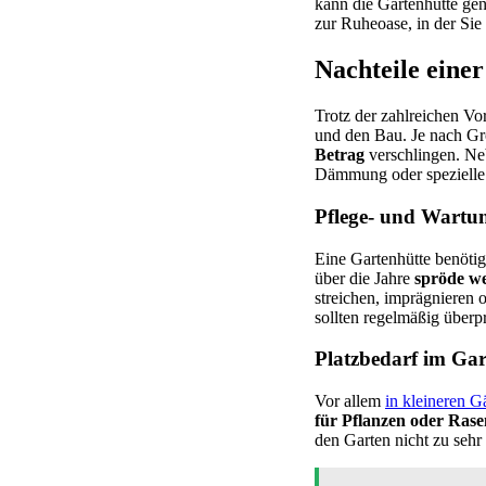
kann die Gartenhütte gen
zur Ruheoase, in der Si
Nachteile eine
Trotz der zahlreichen Vor
und den Bau. Je nach Gr
Betrag
verschlingen. Ne
Dämmung oder spezielle 
Pflege- und Wart
Eine Gartenhütte benöti
über die Jahre
spröde we
streichen, imprägnieren 
sollten regelmäßig überp
Platzbedarf im Gar
Vor allem
in kleineren G
für Pflanzen oder Rase
den Garten nicht zu sehr