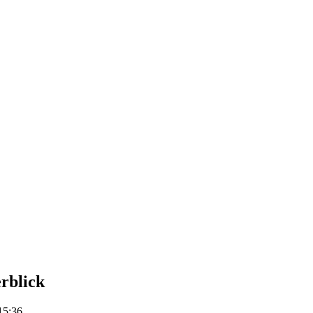
rblick
 15:36