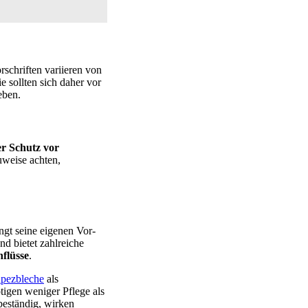
rschriften variieren von
 sollten sich daher vor
eben.
r Schutz vor
uweise achten,
ngt seine eigenen Vor-
nd bietet zahlreiche
nflüsse
.
apezbleche
als
igen weniger Pflege als
sbeständig, wirken