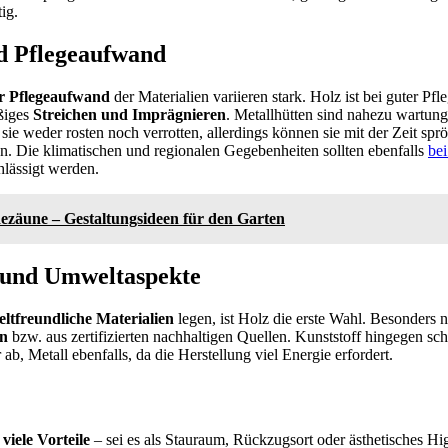
ig.
d Pflegeaufwand
er Pflegeaufwand
der Materialien variieren stark. Holz ist bei guter Pfl
äßiges
Streichen und Imprägnieren
. Metallhütten sind nahezu wartung
a sie weder rosten noch verrotten, allerdings können sie mit der Zeit s
n. Die klimatischen und regionalen Gegebenheiten sollten ebenfalls
bei
hlässigt werden.
ezäune – Gestaltungsideen für den Garten
 und Umweltaspekte
ltfreundliche Materialien
legen, ist Holz die erste Wahl. Besonders 
rn
bzw. aus zertifizierten nachhaltigen Quellen. Kunststoff hingegen sc
 ab, Metall ebenfalls, da die Herstellung viel Energie erfordert.
viele Vorteile
– sei es als Stauraum, Rückzugsort oder ästhetisches Hig