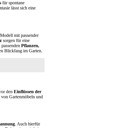
s
für spontane
asie lässt sich eine
 Modell mit passender
z
sorgen für eine
it passenden
Pflanzen,
en Blickfang im Garten.
vor den
Einflüssen der
 von Gartenmöbeln und
pannung
. Auch hierfür