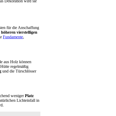
as Dekoration wird sie
sten für die Anschaffung
höheren vierstelligen
ür
Fundamente
,
lle aus Holz können
e Hütte regelmäßig
g
und die Türschlösser
rechend weniger
Platz
türlichen Lichteinfall in
rd.