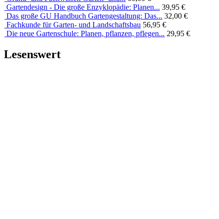
Gartendesign - Die große Enzyklopädie: Planen...
39,95 €
Das große GU Handbuch Gartengestaltung: Das...
32,00 €
Fachkunde für Garten- und Landschaftsbau
56,95 €
Die neue Gartenschule: Planen, pflanzen, pflegen...
29,95 €
Lesenswert